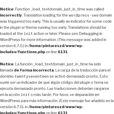
Notice
: Function _load_textdomain_just_in_time was called
incorrectly
. Translation loading for the
wordpress-seo
domain
was triggered too early. This is usually an indicator for some code
in the plugin or theme running too early. Translations should be
loaded at the
init
action or later. Please see
Debugging in
WordPress
for more information. (This message was added in
version 6.7.0.) in
/home/pintureszd/www/wp-
includes/functions.php
on line
6131
Notice
: La función _load_textdomain_just_in_time ha sido
llamada
de forma incorrecta
. La carga de la traducción para el
dominio
twentyseventeen
se activó demasiado pronto. Esto
suele ser un indicador de que algún código del plugin o tema se
ejecuta demasiado pronto. Las traducciones deberían cargarse
en la acción
init
o más tarde. Por favor, ve
depuración en
WordPress
para más información. (Este mensaje fue añadido en la
versión 6.7.0). in
/home/pintureszd/www/wp-
includes/functions.php
on line
6131