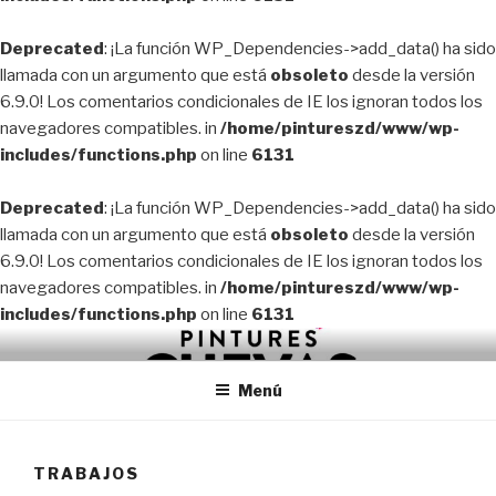
Deprecated
: ¡La función WP_Dependencies->add_data() ha sido
llamada con un argumento que está
obsoleto
desde la versión
6.9.0! Los comentarios condicionales de IE los ignoran todos los
navegadores compatibles. in
/home/pintureszd/www/wp-
includes/functions.php
on line
6131
Deprecated
: ¡La función WP_Dependencies->add_data() ha sido
llamada con un argumento que está
obsoleto
desde la versión
6.9.0! Los comentarios condicionales de IE los ignoran todos los
navegadores compatibles. in
/home/pintureszd/www/wp-
includes/functions.php
on line
6131
Saltar
PINTORES EN VALENCIA
Pintores profesionales en Valencia
al
Menú
contenido
TRABAJOS