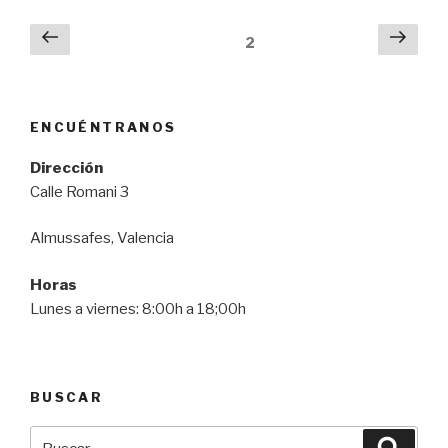
Paginación
Página
Sigu
Página
2
anterior
pági
de
entradas
ENCUÉNTRANOS
Dirección
Calle Romani 3
Almussafes, Valencia
Horas
Lunes a viernes: 8:00h a 18;00h
BUSCAR
Buscar
Busca